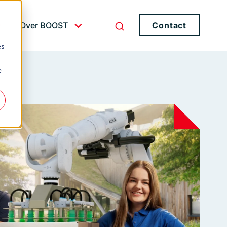
Over BOOST
Contact
es
e