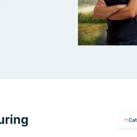
uring
Cat