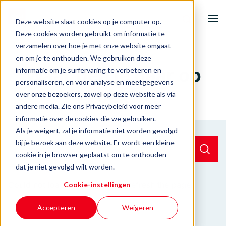
Deze website slaat cookies op je computer op.
Deze cookies worden gebruikt om informatie te
verzamelen over hoe je met onze website omgaat
Home
en om je te onthouden. We gebruiken deze
Waar ben je naar op
informatie om je surfervaring te verbeteren en
Onze activiteiten
personaliseren, en voor analyse en meetgegevens
zoek?
over onze bezoekers, zowel op deze website als via
andere media. Zie ons Privacybeleid voor meer
Ondernemersuitdagingen
informatie over de cookies die we gebruiken.
Als je weigert, zal je informatie niet worden gevolgd
Events & inspiratie
bij je bezoek aan deze website. Er wordt een kleine
cookie in je browser geplaatst om te onthouden
Over BOOST
dat je niet gevolgd wilt worden.
Could not loads results. Please refresh the page.
Cookie-instellingen
Contact
Accepteren
Weigeren