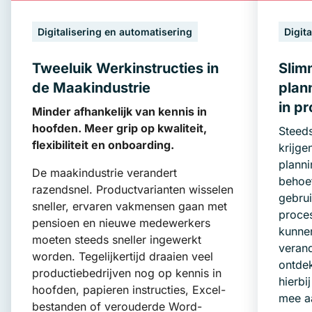
Digitalisering en automatisering
Digit
Tweeluik Werkinstructies in
Slim
de Maakindustrie
plan
in pr
Minder afhankelijk van kennis in
hoofden. Meer grip op kwaliteit,
Steeds
flexibiliteit en onboarding.
krijg
plann
De maakindustrie verandert
behoef
razendsnel. Productvarianten wisselen
gebru
sneller, ervaren vakmensen gaan met
proce
pensioen en nieuwe medewerkers
kunnen
moeten steeds sneller ingewerkt
verand
worden. Tegelijkertijd draaien veel
ontdek
productiebedrijven nog op kennis in
hierbi
hoofden, papieren instructies, Excel-
mee aa
bestanden of verouderde Word-