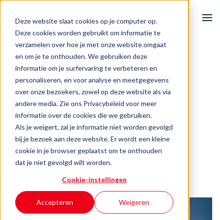
Deze website slaat cookies op je computer op.
Deze cookies worden gebruikt om informatie te
verzamelen over hoe je met onze website omgaat
|
Circo Track in Steenwijkerland
Home
en om je te onthouden. We gebruiken deze
informatie om je surfervaring te verbeteren en
Onze activiteiten
Circulair
personaliseren, en voor analyse en meetgegevens
over onze bezoekers, zowel op deze website als via
andere media. Zie ons Privacybeleid voor meer
Ondernemersuitdagingen
Circo Track in
informatie over de cookies die we gebruiken.
Steenwijkerland
Als je weigert, zal je informatie niet worden gevolgd
Events & inspiratie
bij je bezoek aan deze website. Er wordt een kleine
cookie in je browser geplaatst om te onthouden
Over BOOST
dat je niet gevolgd wilt worden.
Author
CIRCO
Cookie-instellingen
Contact
Accepteren
Weigeren