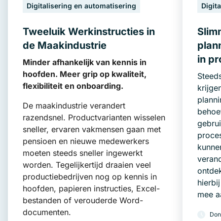
Digitalisering en automatisering
Digit
Tweeluik Werkinstructies in
Slim
de Maakindustrie
plan
in pr
Minder afhankelijk van kennis in
hoofden. Meer grip op kwaliteit,
Steeds
flexibiliteit en onboarding.
krijg
plann
De maakindustrie verandert
behoef
razendsnel. Productvarianten wisselen
gebru
sneller, ervaren vakmensen gaan met
proce
pensioen en nieuwe medewerkers
kunnen
moeten steeds sneller ingewerkt
verand
worden. Tegelijkertijd draaien veel
ontdek
productiebedrijven nog op kennis in
hierbi
hoofden, papieren instructies, Excel-
mee aa
bestanden of verouderde Word-
documenten.
Don