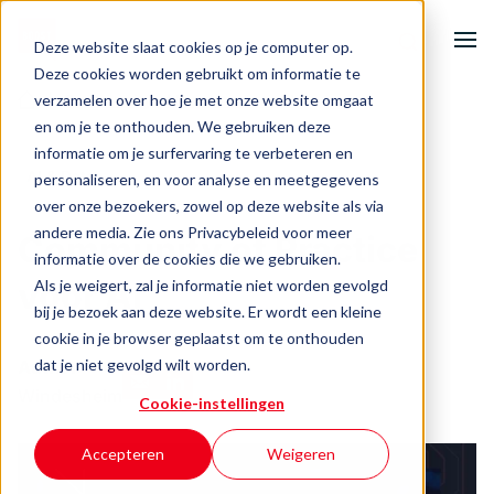
Deze website slaat cookies op je computer op.
Deze cookies worden gebruikt om informatie te
verzamelen over hoe je met onze website omgaat
|
Community of Practice voor AI
Home
en om je te onthouden. We gebruiken deze
informatie om je surfervaring te verbeteren en
Onze activiteiten
AI & Data
personaliseren, en voor analyse en meetgegevens
over onze bezoekers, zowel op deze website als via
andere media. Zie ons Privacybeleid voor meer
Ondernemersuitdagingen
Community of Practice
informatie over de cookies die we gebruiken.
voor AI
Als je weigert, zal je informatie niet worden gevolgd
Events & inspiratie
bij je bezoek aan deze website. Er wordt een kleine
cookie in je browser geplaatst om te onthouden
Over BOOST
dat je niet gevolgd wilt worden.
Author
Windesheim
Cookie-instellingen
Contact
Accepteren
Weigeren