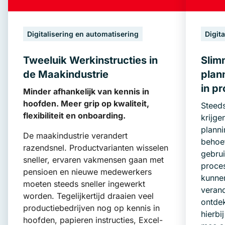
Digitalisering en automatisering
Digit
Tweeluik Werkinstructies in
Slim
de Maakindustrie
plan
in pr
Minder afhankelijk van kennis in
hoofden. Meer grip op kwaliteit,
Steeds
flexibiliteit en onboarding.
krijg
plann
De maakindustrie verandert
behoef
razendsnel. Productvarianten wisselen
gebru
sneller, ervaren vakmensen gaan met
proce
pensioen en nieuwe medewerkers
kunnen
moeten steeds sneller ingewerkt
verand
worden. Tegelijkertijd draaien veel
ontdek
productiebedrijven nog op kennis in
hierbi
hoofden, papieren instructies, Excel-