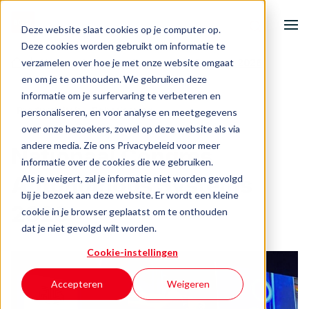
Deze website slaat cookies op je computer op.
Deze cookies worden gebruikt om informatie te
verzamelen over hoe je met onze website omgaat
|
Nationaal Congres Autonomous Systems 2026
Home
en om je te onthouden. We gebruiken deze
informatie om je surfervaring te verbeteren en
Onze activiteiten
Productiviteit
Robotisering
personaliseren, en voor analyse en meetgegevens
over onze bezoekers, zowel op deze website als via
andere media. Zie ons Privacybeleid voor meer
Ondernemersuitdagingen
Nationaal Congres
informatie over de cookies die we gebruiken.
Autonomous Systems
Als je weigert, zal je informatie niet worden gevolgd
Events & inspiratie
bij je bezoek aan deze website. Er wordt een kleine
2026
cookie in je browser geplaatst om te onthouden
Over BOOST
dat je niet gevolgd wilt worden.
Cookie-instellingen
Contact
Accepteren
Weigeren