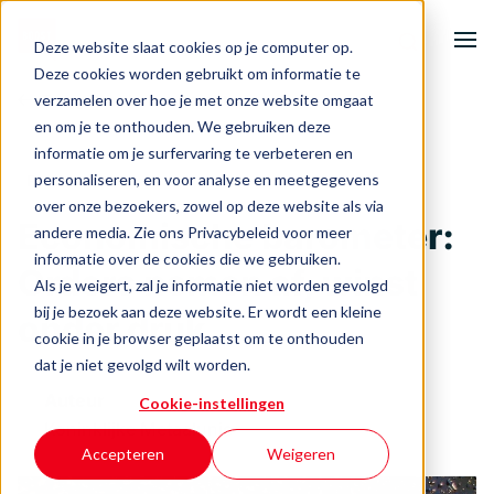
Deze website slaat cookies op je computer op.
Deze cookies worden gebruikt om informatie te
verzamelen over hoe je met onze website omgaat
Terug naar het overzicht
Home
en om je te onthouden. We gebruiken deze
informatie om je surfervaring te verbeteren en
Onze activiteiten
personaliseren, en voor analyse en meetgegevens
Productieproces
over onze bezoekers, zowel op deze website als via
Economische barometer:
andere media. Zie ons Privacybeleid voor meer
Ondernemersuitdagingen
informatie over de cookies die we gebruiken.
Orders nemen af, winst
Als je weigert, zal je informatie niet worden gevolgd
Events & inspiratie
bij je bezoek aan deze website. Er wordt een kleine
onder druk
cookie in je browser geplaatst om te onthouden
Over BOOST
dat je niet gevolgd wilt worden.
Auteur
Cookie-instellingen
Koninklijke Metaalunie
Contact
Accepteren
Weigeren