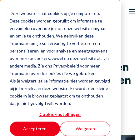
Deze website slaat cookies op je computer op.
Deze cookies worden gebruikt om informatie te
verzamelen over hoe je met onze website omgaat
Terug naar het overzicht
Home
en om je te onthouden. We gebruiken deze
informatie om je surfervaring te verbeteren en
Onze activiteiten
personaliseren, en voor analyse en meetgegevens
Circulariteit
Digitalisering
over onze bezoekers, zowel op deze website als via
Nederland staat voor een
andere media. Zie ons Privacybeleid voor meer
Ondernemersuitdagingen
informatie over de cookies die we gebruiken.
cruciale keuze: innoveren
Als je weigert, zal je informatie niet worden gevolgd
Events & inspiratie
bij je bezoek aan deze website. Er wordt een kleine
of achterblijven
cookie in je browser geplaatst om te onthouden
Over BOOST
dat je niet gevolgd wilt worden.
Auteur
Cookie-instellingen
Een vandaag
Contact
Accepteren
Weigeren