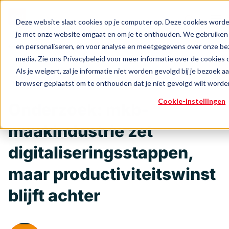
Deze website slaat cookies op je computer op. Deze cookies worde
je met onze website omgaat en om je te onthouden. We gebruiken d
en personaliseren, en voor analyse en meetgegevens over onze bez
Terug naar het overzicht
Home
media. Zie ons Privacybeleid voor meer informatie over de cookies 
Als je weigert, zal je informatie niet worden gevolgd bij je bezoek a
Onze activiteiten
browser geplaatst om te onthouden dat je niet gevolgd wilt worde
Innovatie
Economie
Cookie-instellingen
Onderzoek: mkb-
Ondernemersuitdagingen
maakindustrie zet
Events & inspiratie
digitaliseringsstappen,
Over BOOST
maar productiviteitswinst
blijft achter
Conta