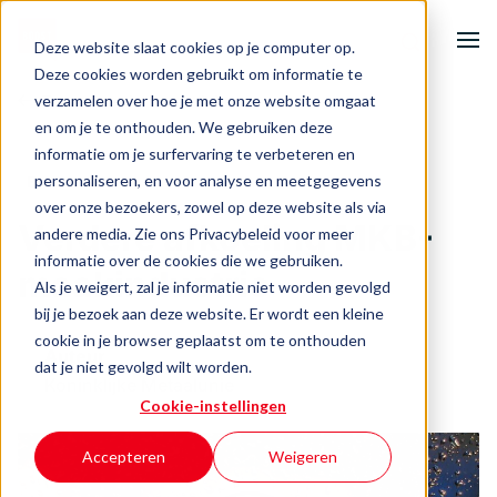
Deze website slaat cookies op je computer op.
Deze cookies worden gebruikt om informatie te
verzamelen over hoe je met onze website omgaat
Terug naar het overzicht
Home
en om je te onthouden. We gebruiken deze
informatie om je surfervaring te verbeteren en
Onze activiteiten
personaliseren, en voor analyse en meetgegevens
Economie
over onze bezoekers, zowel op deze website als via
Verdere afkoeling MKB-
andere media. Zie ons Privacybeleid voor meer
Ondernemersuitdagingen
informatie over de cookies die we gebruiken.
maakindustrie
Als je weigert, zal je informatie niet worden gevolgd
Events & inspiratie
bij je bezoek aan deze website. Er wordt een kleine
cookie in je browser geplaatst om te onthouden
Auteur
Over BOOST
dat je niet gevolgd wilt worden.
Koninklijke Metaalunie
Cookie-instellingen
Contact
Accepteren
Weigeren