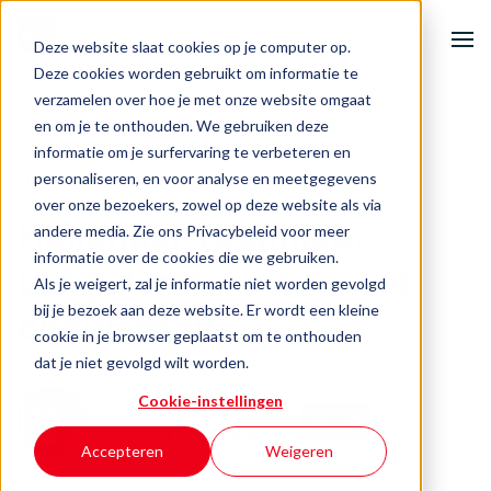
Deze website slaat cookies op je computer op.
Deze cookies worden gebruikt om informatie te
verzamelen over hoe je met onze website omgaat
Terug naar het overzicht
Home
en om je te onthouden. We gebruiken deze
informatie om je surfervaring te verbeteren en
Onze activiteiten
personaliseren, en voor analyse en meetgegevens
Circulariteit
AI & Data
Digitalisering
over onze bezoekers, zowel op deze website als via
Hollander Techniek:
andere media. Zie ons Privacybeleid voor meer
Ondernemersuitdagingen
informatie over de cookies die we gebruiken.
Langetermijnvisie voor
Als je weigert, zal je informatie niet worden gevolgd
Events & inspiratie
bij je bezoek aan deze website. Er wordt een kleine
circulariteit
cookie in je browser geplaatst om te onthouden
Over BOOST
dat je niet gevolgd wilt worden.
Cookie-instellingen
Auteur
BOOST Smart Industry
Contact
Accepteren
Weigeren