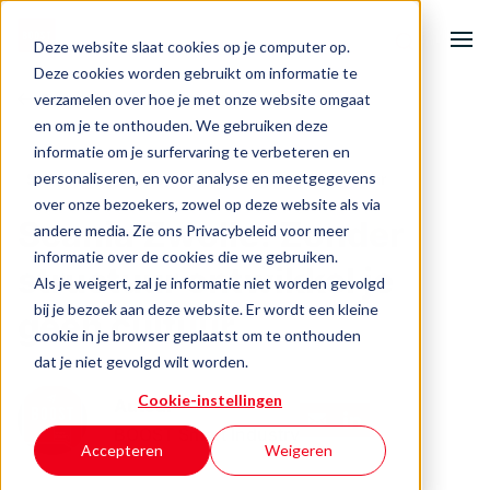
Deze website slaat cookies op je computer op.
Deze cookies worden gebruikt om informatie te
verzamelen over hoe je met onze website omgaat
Terug naar het overzicht
Home
en om je te onthouden. We gebruiken deze
informatie om je surfervaring te verbeteren en
Onze activiteiten
personaliseren, en voor analyse en meetgegevens
Skills
Mensgerichte technologie
Leercultuur
over onze bezoekers, zowel op deze website als via
Scania Zwolle: Zonder
andere media. Zie ons Privacybeleid voor meer
Ondernemersuitdagingen
informatie over de cookies die we gebruiken.
structuur ontwikkel je
Als je weigert, zal je informatie niet worden gevolgd
Events & inspiratie
bij je bezoek aan deze website. Er wordt een kleine
geen cultuur
cookie in je browser geplaatst om te onthouden
Over BOOST
dat je niet gevolgd wilt worden.
Cookie-instellingen
Auteur
BOOST Smart Industry
Contact
Accepteren
Weigeren