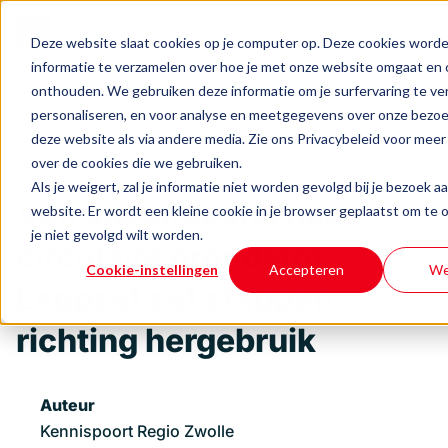
Deze website slaat cookies op je computer op. Deze cookies word
informatie te verzamelen over hoe je met onze website omgaat en 
onthouden. We gebruiken deze informatie om je surfervaring te v
Terug naar het overzicht
Home
personaliseren, en voor analyse en meetgegevens over onze bezoe
deze website als via andere media. Zie ons Privacybeleid voor meer
Onze activiteiten
over de cookies die we gebruiken.
Circulariteit
Als je weigert, zal je informatie niet worden gevolgd bij je bezoek a
Van speeltoestel naar
website. Er wordt een kleine cookie in je browser geplaatst om te
Ondernemersuitdagingen
je niet gevolgd wilt worden.
circulaire grondstof:
Cookie-instellingen
Accepteren
We
Events & inspiratie
Lappset zet stappen
Over BOOST
richting hergebruik
Contact
Auteur
Kennispoort Regio Zwolle